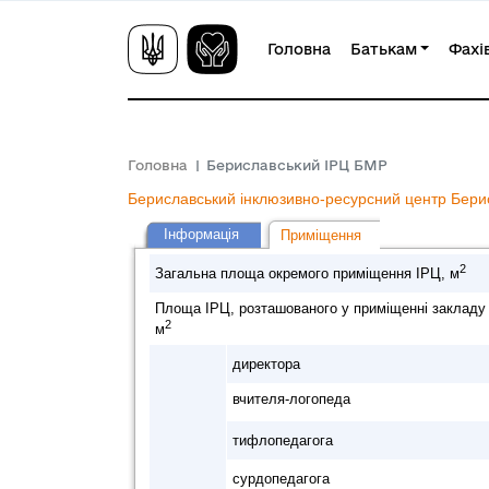
Головна
Батькам
Фахі
Головна
Бериславський ІРЦ БМР
Бериславський інклюзивно-ресурсний центр Берис
Інформація
Приміщення
2
Загальна площа окремого приміщення ІРЦ, м
Площа ІРЦ, розташованого у приміщенні закладу з
2
м
директора
вчителя-логопеда
тифлопедагога
сурдопедагога