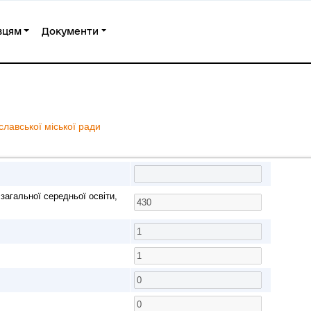
вцям
Документи
лавської міської ради
агальної середньої освіти,