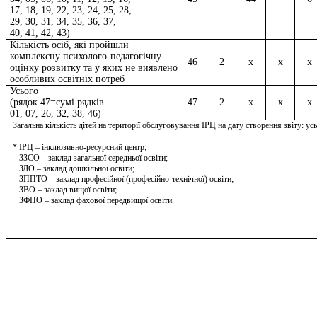
17, 18, 19, 22, 23, 24, 25, 28,
29, 30, 31, 34, 35, 36, 37,
40, 41, 42, 43)
Кількість осіб, які пройшли
комплексну психолого-педагогічну
46
2
x
x
x
оцінку розвитку та у яких не виявлено
особливих освітніх потреб
Усього
(рядок 47=сумі рядків
47
2
x
x
x
01, 07, 26, 32, 38, 46)
Загальна кількість дітей на території обслуговування ІРЦ на дату створення звіту: ус
* ІРЦ – інклюзивно-ресурсний центр;
ЗЗСО – заклад загальної середньої освіти;
ЗДО – заклад дошкільної освіти;
ЗППТО – заклад професійної (професійно-технічної) освіти;
ЗВО – заклад вищої освіти;
ЗФПО – заклад фахової передвищої освіти.