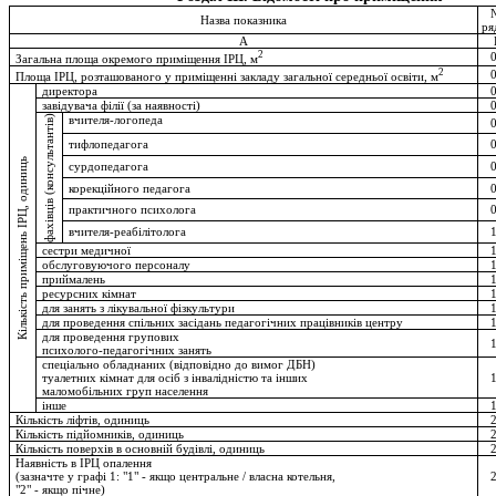
Назва показника
ря
A
2
Загальна площа окремого приміщення ІРЦ, м
2
Площа ІРЦ, розташованого у приміщенні закладу загальної середньої освіти, м
директора
завідувача філії (за наявності)
фахівців (консультантів)
вчителя-логопеда
тифлопедагога
Кількість приміщень ІРЦ, одиниць
сурдопедагога
корекційного педагога
практичного психолога
вчителя-реабілітолога
сестри медичної
обслуговуючого персоналу
приймалень
ресурсних кімнат
для занять з лікувальної фізкультури
для проведення спільних засідань педагогічних працівників центру
для проведення групових
психолого-педагогічних занять
спеціально обладнаних (відповідно до вимог ДБН)
туалетних кімнат для осіб з інвалідністю та інших
маломобільних груп населення
інше
Кількість ліфтів, одиниць
Кількість підйомників, одиниць
Кількість поверхів в основній будівлі, одиниць
Наявність в ІРЦ опалення
(зазначте у графі 1: "1" - якщо центральне / власна котельня,
"2" - якщо пічне)