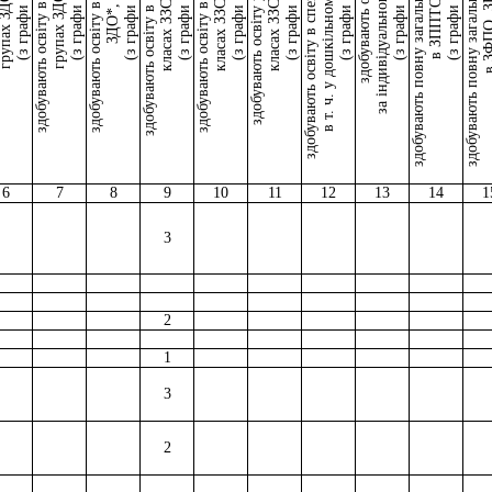
здобувають повну загальну середню освіту
здобувають повну загальну середню освіту
здобувають освіту в спеціальних ЗЗСО*,
здобувають освіту в інклюзивних
здобувають освіту в спеціальних
здобувають освіту в спеціальних
здобувають освіту в спеціальних
в т. ч. у дошкільному відділенні
здобувають освіту у загальних
за індивідуальною формою
здобувають освіту
в ЗФПО, 
класах ЗЗСО*,
класах ЗЗСО*,
класах ЗЗСО*,
упах ЗДО*,
групах ЗДО*,
(з графи 2)
(з графи 2)
(з графи 2)
(з графи 2)
(з графи 2)
(з графи 2)
(з графи 2)
(з графи 2)
(з графи 2)
в ЗППТО*
ЗДО*,
6
7
8
9
10
11
12
13
14
1
3
2
1
3
2