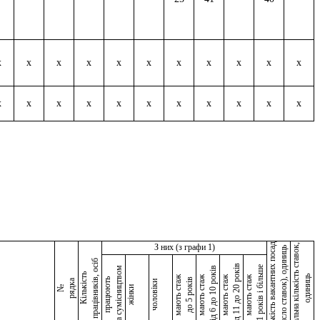
x
x
x
x
x
x
x
x
x
x
x
x
x
x
x
x
x
x
x
x
x
x
Кількість вакантних посад
З них (з графи 1)
Загальна кількість ставок,
(число ставок), одиниць
працівників, осіб
від 11 до 20 років
21 років і більше
за сумісництвом
від 6 до 10 років
Кількість
одиниць
мають стаж
мають стаж
мають стаж
мають стаж
працюють
до 5 років
рядка
чоловіки
№
жінки