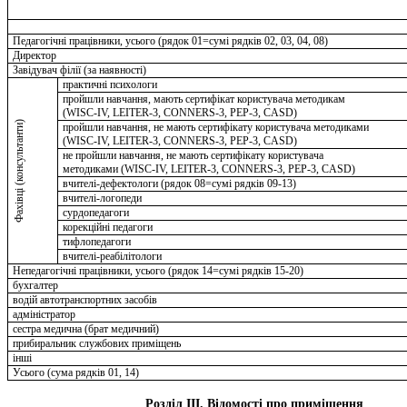
Педагогічні працівники, усього (рядок 01=сумі рядків 02, 03, 04, 08)
Директор
Завідувач філії (за наявності)
практичні психологи
пройшли навчання, мають сертифікат користувача методикам
(WISC-IV, LEITER-3, CONNERS-3, РЕР-3, CASD)
Фахівці (консультанти)
пройшли навчання, не мають сертифікату користувача методиками
(WISC-IV, LEITER-3, CONNERS-3, РЕР-3, CASD)
не пройшли навчання, не мають сертифікату користувача
методиками (WISC-IV, LEITER-3, CONNERS-3, РЕР-3, CASD)
вчителі-дефектологи (рядок 08=сумі рядків 09-13)
вчителі-логопеди
сурдопедагоги
корекційні педагоги
тифлопедагоги
вчителі-реабілітологи
Непедагогічні працівники, усього (рядок 14=сумі рядків 15-20)
бухгалтер
водій автотранспортних засобів
адміністратор
сестра медична (брат медичний)
прибиральник службових приміщень
інші
Усього (сума рядків 01, 14)
Розділ III. Відомості про приміщення