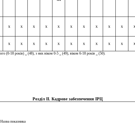
x
x
x
x
x
x
x
x
x
x
x
x
x
x
x
x
x
x
x
x
ього (0-18 років)
(48), з них віком 0-5
(49), віком 6-18 років
(50).
Розділ II. Кадрове забезпечення ІРЦ
Назва показника