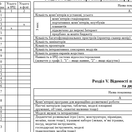
№
Усього
Усього
Назва пок
дка
в ІРЦ
в філії
Б
1
2
A
Кількість комп’ютерів в установі, усього
01
комп’ютерів стаціонарних
02
портативних комп’ютерів, ноутбуків
З них:
03
x
планшетів
04
x
підключено до мережі Інтернет
05
придбано за кошти бюджету
Кількість багатофункціональних пристроїв (принтер-сканер-копір)
06
Кількість ламінаторів
07
Кількість проекторів
Кількість інтерактивних сенсорних модулів
08
Кількість дошок-екранів жорстких
09
Наявність в ІРЦ системи відеоспостереження:
(зазначте у графі 1: "1" – якщо наявне, "2" – якщо відсутнє)
10
11
12
13
14
Розділ V. Відомості 
15
та д
16
17
Назва показника
A
18
Комп’ютерні програми для корекційно-розвиткової роботи
Наочні матеріали (картки, таблички, моделі площинні
19
друковані, об’ємні, сюжетні малюнки тощо)
20
Моделі звукові та інтерактивні
21
Дидактичні розвивальні ігри (лото, конструктори, пірамідки,
22
мозаїки, пазли тощо), іграшкові набори (ляльки, м’які іграшки,
посуд, медичні інструменти,
23
господарські інструменти, моделі
транспортних засобів тощо)