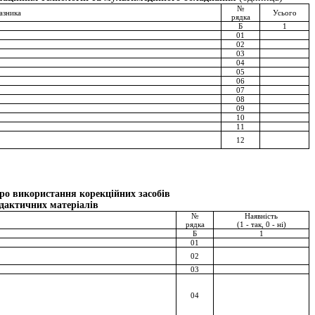
№
азника
Усього
рядка
Б
1
01
02
03
04
05
06
07
08
09
10
11
12
про використання корекційних засобів
идактичних матеріалів
№
Наявність
рядка
(1 - так, 0 - ні)
Б
1
01
02
03
04