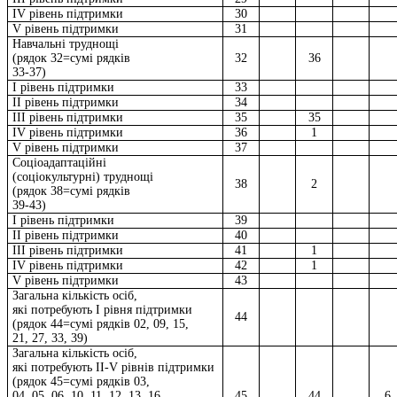
IV рівень підтримки
30
V рівень підтримки
31
Навчальні труднощі
(рядок 32=сумі рядків
32
36
33-37)
I рівень підтримки
33
II рівень підтримки
34
III рівень підтримки
35
35
IV рівень підтримки
36
1
V рівень підтримки
37
Соціоадаптаційні
(соціокультурні) труднощі
38
2
(рядок 38=сумі рядків
39-43)
I рівень підтримки
39
II рівень підтримки
40
III рівень підтримки
41
1
IV рівень підтримки
42
1
V рівень підтримки
43
Загальна кількість осіб,
які потребують I рівня підтримки
44
(рядок 44=сумі рядків 02, 09, 15,
21, 27, 33, 39)
Загальна кількість осіб,
які потребують II-V рівнів підтримки
(рядок 45=сумі рядків 03,
04, 05, 06, 10, 11, 12, 13, 16,
45
44
6