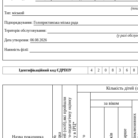
(пош
Тип:
міський
Підпорядкування:
Голопристанська міська рада
Територія обслуговування:
(у разі обслу
Дата утворення:
06.08.2026
Наявність філії:
Ідентифікаційний код ЄДРПОУ
4
2
0
8
3
6
8
Кількість дітей 
Загальна кількість дітей (осіб),які пройшли
комплексну психолого-педагогічну оцінку
за віком
розвитку в ІРЦ*
рядка
Назва показника
№