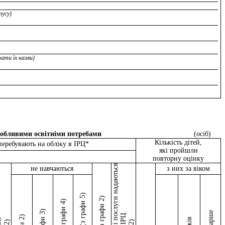
пусу)
зати їх назви)
 особливими освітніми потребами
(осіб)
Кількість дітей,
перебувають на обліку в ІРЦ*
які пройшли
повторну оцінку
не навчаються
з них за віком