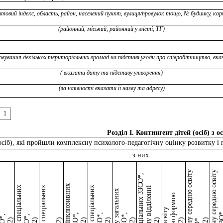
товий індекс, область, район, населений пункт, вулиця/провулок тощо, № будинку, кор
(районний, міський, районний у місті, ТГ)
говування декількох територіальних громад на підставі угоди про співробітництво, вка
( вказати дату та підставу утворення)
(за наявності вказати її назву та адресу)
1
Розділ I. Контингент дітей (осіб) з
(осіб), які пройшли комплексну психолого-педагогічну оцінку розвитку і 
з них