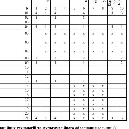
Б
1
2
3
4
5
6
7
8
9
10
01
4
1
4
4
1
3
02
1
1
1
03
04
1
1
1
1
1
1
05
x
x
x
x
x
x
x
x
x
06
x
x
x
x
x
x
x
x
x
07
x
x
x
x
x
x
x
x
x
08
2
2
2
2
09
1
1
1
2
10
11
12
13
1
1
1
14
x
x
x
x
15
x
x
x
x
16
x
x
x
x
17
x
x
x
x
18
x
x
x
x
19
x
x
x
x
20
x
x
x
x
21
4
1
4
x
x
x
x
1
3
маційних технологій та мультимедійного обладнання
(одиниць)