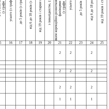
яким корекційно-розвиткові послуги надаються
від 19 років і старше (з графи 5)
з інвалідністю, (з графи 2)
від 6 до 18 років (з графи 4)
до 5 років (з графи 3)
від 19 років і старше
фахівцями ІРЦ
ЗВО*
усього (з графи 2)
від 6 до 18 років
(з графи 2)
(з графи 2)
усього
до 5 років
5
16
17
18
19
20
21
22
23
24
25
2
2
2
2
2
2
2
2
2
1
1
1