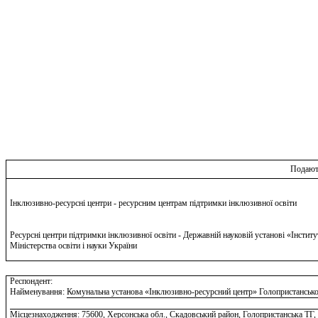
Подают
Інклюзивно-ресурсні центри - ресурсним центрам підтримки інклюзивної освіти
Ресурсні центри підтримки інклюзивної освіти - Державній науковій установі «Інститу
Міністерства освіти і науки України
Респондент:
Найменування:
Комунальна установа «Інклюзивно-ресурсний центр» Голопристанської 
Місцезнаходження:
75600, Херсонська обл., Скадовський район, Голопристанська ТГ, 