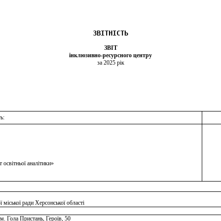
ЗВІТНІСТЬ
ЗВІТ
інклюзивно-ресурсного центру
за 2025 рік
ь:
т освітньої аналітики»
міської ради Херсонської області
м. Гола Пристань, Героїв, 50