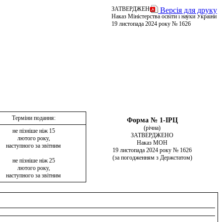
ЗАТВЕРДЖЕНО
Версія для друку
Наказ Міністерства освіти і науки України
19 листопада 2024 року № 1626
Терміни подання:
Форма № 1-ІРЦ
(річна)
не пізніше ніж 15
ЗАТВЕРДЖЕНО
лютого року,
Наказ МОН
наступного за звітним
19 листопада 2024 року № 1626
(за погодженням з Держстатом)
не пізніше ніж 25
лютого року,
наступного за звітним