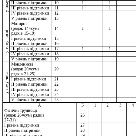
у тому числі
II рівень підтримки
10
1
1
III рівень підтримки
11
1
1
IV рівень підтримки
12
V рівень підтримки
13
Моторні
(рядок 14=сумі
14
1
1
у тому числі
рядків 15-19)
I рівень підтримки
15
II рівень підтримки
16
III рівень підтримки
17
1
1
IV рівень підтримки
18
V рівень підтримки
19
Мовленнєві
(рядок 20=сумі
20
у тому числі
рядків 21-25)
I рівень підтримки
21
II рівень підтримки
22
III рівень підтримки
23
IV рівень підтримки
24
V рівень підтримки
25
А
Б
1
2
3
4
Фізичні труднощі
(рядок 26=сумі рядків
26
27-31)
I рівень підтримки
27
II рівень підтримки
28
III рівень підтримки
29